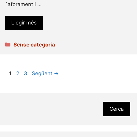
´aforament i …
Llegir més
Categories
Sense categoria
Pàgina
Pàgina
Pàgina
1
2
3
Següent
→
Cerca