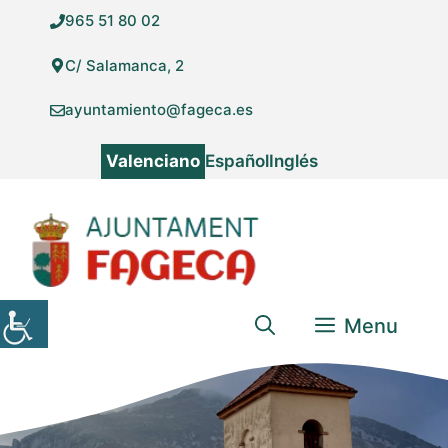
Vés
965 51 80 02
al
contingut
C/ Salamanca, 2
ayuntamiento@fageca.es
Valenciano
Español
Inglés
Menu