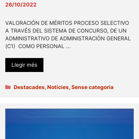
26/10/2022
VALORACIÓN DE MÉRITOS PROCESO SELECTIVO
A TRAVÉS DEL SISTEMA DE CONCURSO, DE UN
ADMINISTRATIVO DE ADMINISTRACIÓN GENERAL
(C1) COMO PERSONAL …
Llegir més
Categories
Destacades
,
Noticies
,
Sense categoria