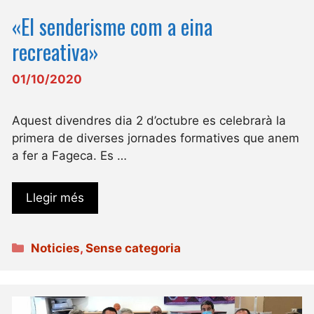
«El senderisme com a eina
recreativa»
01/10/2020
Aquest divendres dia 2 d’octubre es celebrarà la
primera de diverses jornades formatives que anem
a fer a Fageca. Es …
Llegir més
Categories
Noticies
,
Sense categoria