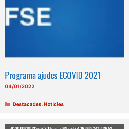
Programa ajudes ECOVID 2021
04/01/2022
Categories
Destacades
,
Noticies