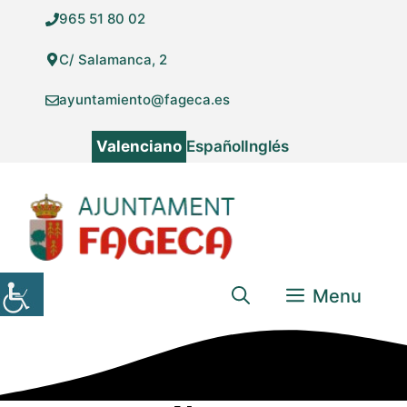
Vés
965 51 80 02
al
contingut
C/ Salamanca, 2
ayuntamiento@fageca.es
Valenciano
Español
Inglés
Menu