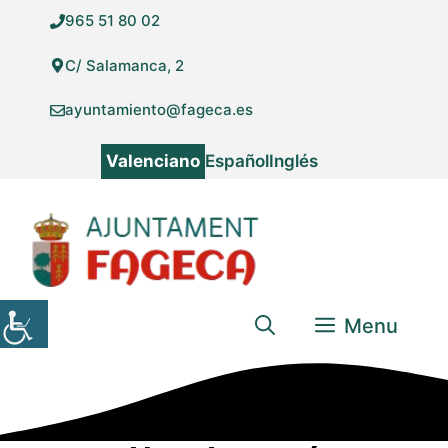
Vés
965 51 80 02
al
contingut
C/ Salamanca, 2
ayuntamiento@fageca.es
Valenciano
Español
Inglés
Menu