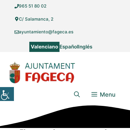
Vés
965 51 80 02
al
contingut
C/ Salamanca, 2
ayuntamiento@fageca.es
Valenciano
Español
Inglés
Menu