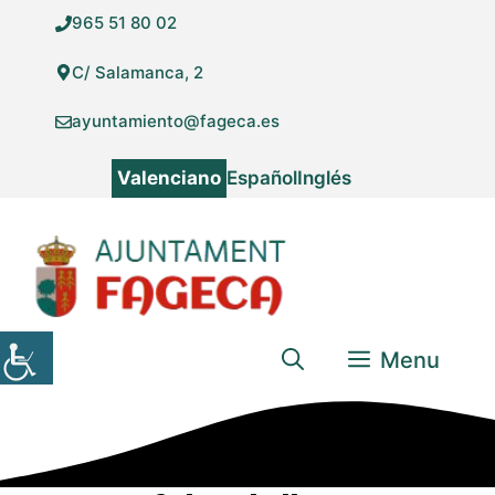
Vés
965 51 80 02
al
contingut
C/ Salamanca, 2
ayuntamiento@fageca.es
Valenciano
Español
Inglés
Menu