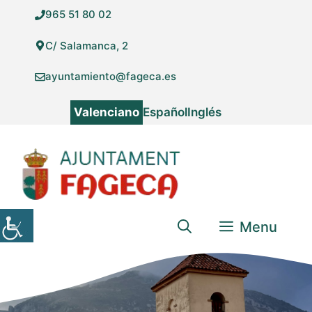
Vés
965 51 80 02
al
contingut
C/ Salamanca, 2
ayuntamiento@fageca.es
Valenciano
Español
Inglés
Menu