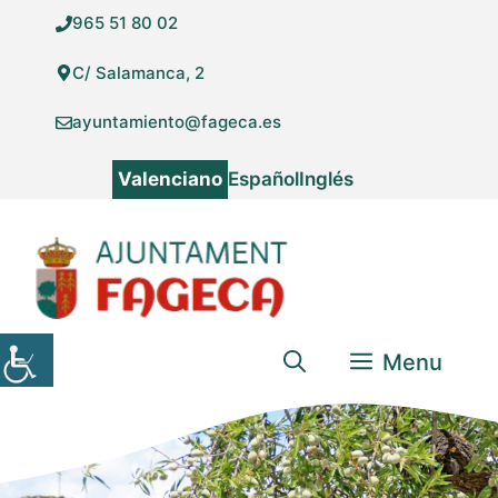
Vés
965 51 80 02
al
contingut
C/ Salamanca, 2
ayuntamiento@fageca.es
Valenciano
Español
Inglés
Menu