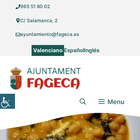
Vés
965 51 80 02
al
contingut
C/ Salamanca, 2
ayuntamiento@fageca.es
Valenciano
Español
Inglés
Menu