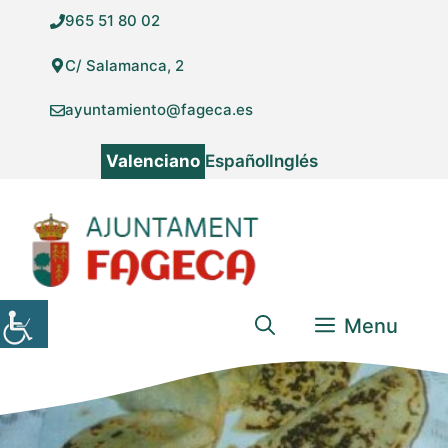
Vés
965 51 80 02
al
contingut
C/ Salamanca, 2
ayuntamiento@fageca.es
Valenciano
Español
Inglés
Menu