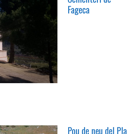
Fageca
Pou de neu del Pla