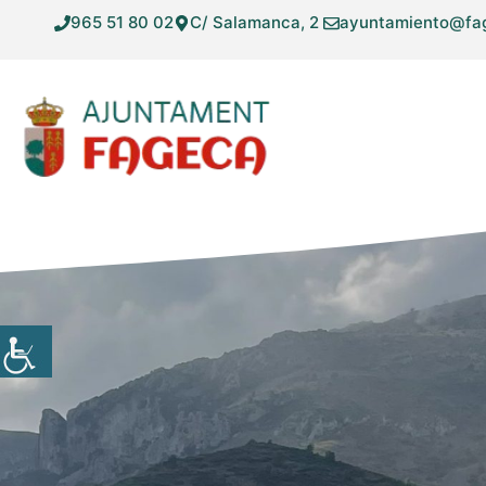
Vés
965 51 80 02
C/ Salamanca, 2
ayuntamiento@fa
al
contingut