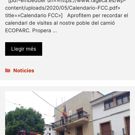
[pdf-embedder url=»https://www.fageca.es/wp-
content/uploads/2020/05/Calendario-FCC.pdf»
title=»Calendario FCC»] Aprofitem per recordar el
calendari de visites al nostre poble del camió
ECOPARC. Propera …
Llegir més
Categories
Noticies