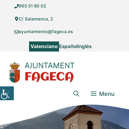
Vés
965 51 80 02
al
contingut
C/ Salamanca, 2
ayuntamiento@fageca.es
Valenciano
Español
Inglés
Menu