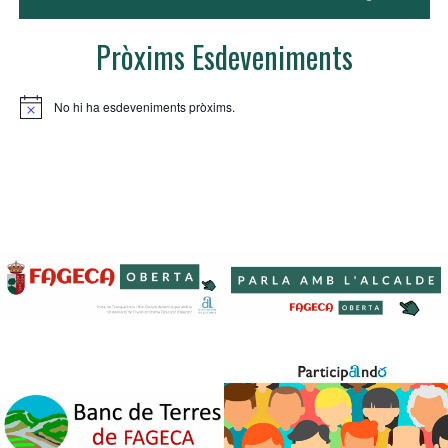
Pròxims Esdeveniments
No hi ha esdeveniments pròxims.
A
v
í
s