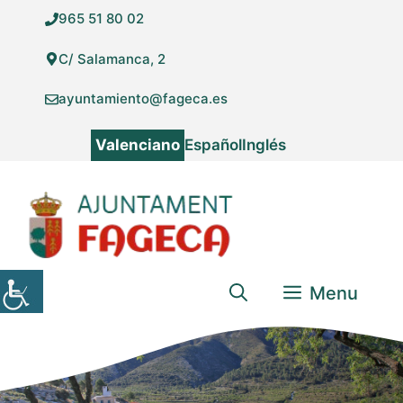
Vés
965 51 80 02
al
contingut
C/ Salamanca, 2
ayuntamiento@fageca.es
Valenciano
Español
Inglés
Menu