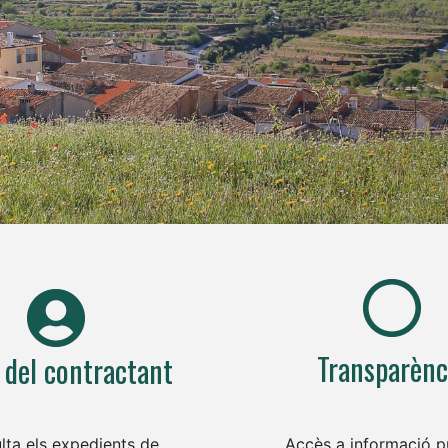
Transparènc
l del contractant
lta els expedients de
Accès a informació pú