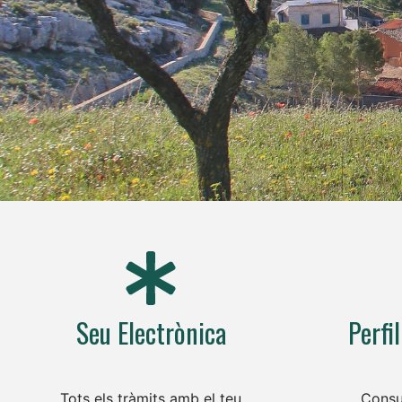
Seu Electrònica
Perfi
Tots els tràmits amb el teu
Consu