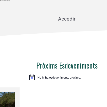
Accedir
Pròxims Esdeveniments
No hi ha esdeveniments pròxims.
A
v
í
s