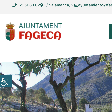
Vés
965 51 80 02
C/ Salamanca, 2
ayuntamiento@fa
al
contingut