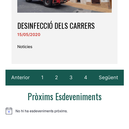
DESINFECCIÓ DELS CARRERS
15/05/2020
Noticies
Anterior
1
2
3
4
Següent
Pròxims Esdeveniments
No hi ha esdeveniments pròxims.
A
v
í
s