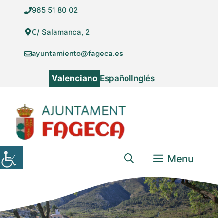
Vés
965 51 80 02
al
contingut
C/ Salamanca, 2
ayuntamiento@fageca.es
Valenciano
Español
Inglés
Menu